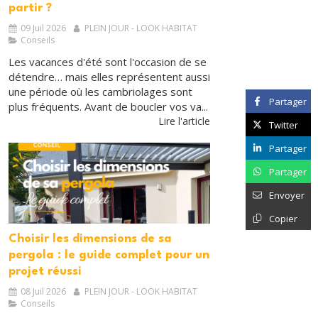
partir ?
09 Juil 2026
PLEIN JOUR - LOOK HABITAT
Conseils
Les vacances d'été sont l'occasion de se
détendre… mais elles représentent aussi
une période où les cambriolages sont
Partager
plus fréquents. Avant de boucler vos va...
Lire l'article
Twitter
Partager
Partager
Envoyer
Copier
Choisir les dimensions de sa
pergola : le guide complet pour un
projet réussi
08 Juil 2026
PLEIN JOUR - LOOK HABITAT
Conseils