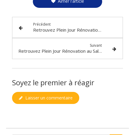
Aimer l'article
Précédent
Retrouvez Plein Jour Rénovation au Salon de l’Habitat de Lisieux : concrétisez vos projets les 13, 14 et 15 février
Suivant
Retrouvez Plein Jour Rénovation au Salon de l’Habitat de Saint-Lô les 6, 7 et 8 mars.
Soyez le premier à réagir
Laisser un commentaire